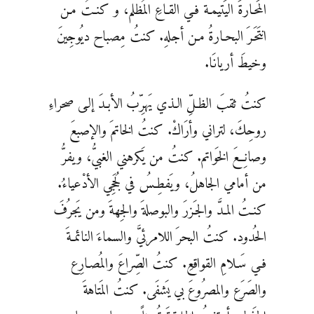
المَحـارةَ اليَتيمـة فـي القـاعِ المُظلم، و كنـتُ مـن
انتَحَـرَ البحـارةُ مـن أجلهِ. كنتُ مِصباح ديُوجِينَ
وخيطَ أريانَا.
كنتُ ثقبَ الظـلِّ الـذي يَهرِّبُ الأبـدَ إلـى صحراءِ
روحِكَ، لتراني وأرَاكْ. كنتُ الخاتمَ والإصبعَ
وصانِعَ الخَواتم. كنتُ من يَكرهني الغبيُّ، ويفرُّ
من أمامي الجاهلُ، ويَفطِـسُ في لُجَجِي الأدْعياءُ.
كنـتُ المـدَّ والجَـزرَ والبوصلةَ والجِهةَ ومن يَجرُفَ
الحُدود. كنتُ البحرَ اللامرئيَّ والسماءَ النائمـةَ
فـي سَـلامِ القواقعِ. كنتُ الصِّراعَ والمُصـارِع
والصَرَع والمصرُوعَ بي يَشفَى. كنتُ المَتاهةَ