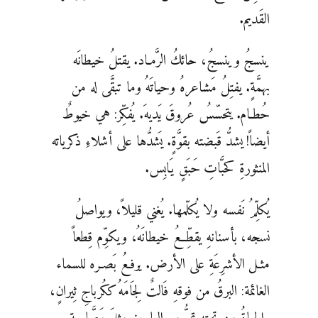
القَديم.
ينسجُ وينسجُ، حائكُ الرَّمـاد. يقتلُ خيطانَه
بهمَّةٍ. يفتِلُ مَشاعرهُ وحياتَهُ وما تبقَّى له من
حُطـام. يتحسّسُ عُروقَ يَديهَ. يُفكِّر: هي خيوطٌ
أيضاً! يشدُّ قَبضته بقوَّةٍ. يَشدُّها على أشلاءِ ذكرياته
المنثورةِ كحبَّاتِ حَبَقٍ يَابِس.
يُكلِّمُ نَفسه ولا يُكلّمها. يُغني قليلاً، ويواصلُ
نسجه، بأسنانهِ يقطِّعُ خيطانَهُ، ويكوِّم قِطعاً
مثـل الأشرِعَةِ على الأرض. يرفـعُ بَصـره للسماء
الغائمة: البرقُ من فوقهِ فَالتٌ لِجَامَهُ ككُرباجِ ثِيرانٍ،