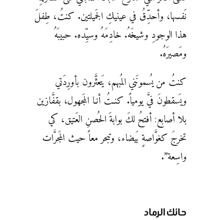
نَفسها، وأحدِّقُ في عينيكِ الجَميلتين. كنتُ، طِفلَ
هذا الوجودِ وشيخَهُ. خادِمَهُ وسيِّده. حبيبَهُ
ومَصيرَهُ.
كنتُ من يُسمونَني المُبهم، يَتعثَّرون بأورِدَتي
ويَسقطونَ فيَّ يومياً. كنـتُ أنـا المَجهول، بقفَّازين
بلا أصابع: أفتحُ لكَ بوابةَ الحُصنِ العَتيق، كي
تخرجَ كغوَّاصةٍ بَيضاء، وتبحر معاً حيث المَجرَّات
واسِعة”.
حائك الرماد