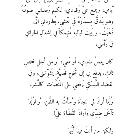
أيامي، ويمنعُ عليَّ رُقـادي. لكـم وَصـلنـي صـَوتُـهُ
وهـو يَـدقُّ مِسمَارَهُ في نَعْشي. يُطاردني أنَّى
ذَهَبْتُ، ويَبيتُ لياليهِ مُنهِمكاً في إشعالِ الحرائقِ
في رَأسي.
كان يعملُ ضدِّي، أو مَعي، أو من أجلِ شخصٍ
ثالثٍ. يَدفع بي إلى تُخومٍ قَصيَّةٍ. يُشوِّشني، وفي
الفضاء اللَّيلكي يَرفعني على المَنصَّات كالنَّشر.
لرُبَّما أرادَ لي النجاةَ وأسأتُ به الظَّن. أو لرُبَّما
تآخَى ضِدِّي وأرادَ القَضَاءَ عليَّ!
ولكن من أنتَ فينا أيُّها