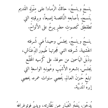
ينسجُ وينسجُ، حائكُ الرَّمـاد! علـى مِنْوَلِهِ القَديم
يَنسـجُ. بأصابعهِ النَّاقصـة إصبعاً، وبِرقبتهِ التي
تُطقطِقُ كَصـوتِ مطـرٍ يـرِخُ على الألواحْ.
ينسجُ وينسجُ. يجلـسُ وحيـداً فـي شُـرفته
الخَشبية. شُـرفته التـي هَجرتهـا طُيـورُ الدِّغنَاشِ،
وذَبُلَ اليَاسمين من حولها. على كُرسيه المُخلَّـع
يَجلـسُ. بشـعرهِ الأَشهَبِ وعُيونـهِ الواسعةِ التي
تبلـعُ حُـزنَ العـالم. يُحصي سنوات عمره. يحصي
إبرهُ المُدبَّبَة.
يُدخِّن. يَنفخُ الغُبَـار عـن نَظَّارته، ويديرُ فوتوغرافهُ