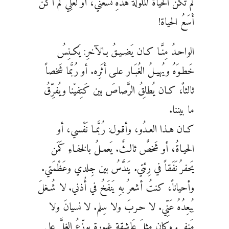
لم تَكُن الحياةُ المَلولةُ هذهِ تَسَعُني، أو لعلِّي لم أكن
أَسَعُ الحياة!
الواحـدُ مِنَّـا كـان يَضـيـقُ بـالآخرِ: يَكـنِسُ
خَطـوَهُ ويُهيـلُ الغُبَـار علـى أَثَرِه. أو رُبَّما شَخصاً
ثالثاً، كـان يُطلِقُ الرَّصاصَ بين كَتِفيْنا ويُفرِّقُ
ما بيننا.
كـان هـذا العـدُو، وأقـول: رُبَّمـا نَفْسي، أو
الحيـاةُ، أو شَخصٌ ثالـثٌ. يَعمـلُ بالخفـاءِ كَمَن
يَحفرُ نَفَقاً في رِئتي. يَندَّسُ بين جِلدي وعَظْمَتي.
وأحياناً، كنتُ أشعرُ بهِ يَنفَخُ في أُذني. لا شُـغلَ
يُبعِدُهُ عَنِّي. لا حـربَ ولا سِلم. لا نسيانَ ولا
مَنفى. وكان مِثلَ عَاشقةٍ غيورةٍ يوزِّعُ الغِلَّ على