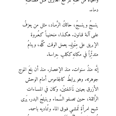
والحياةُ من تحتهِ تمرُّ مع العابرين مثلَ مَصَّاصةِ
دماء.
ينسجُ وينسجُ، حائكُ الرَّمـاد، مثل من يعزفُ
علـى آلـة قـانون. هكـذا، منحنيـاً كـعُـروة
الإبريق على مِنْولِهِ. يعمل الوقت كُلَّه، وينامُ
متدثِّراً في مكانهِ ككلبِ حِراسة.
إنَّه منذُ سنوات. منذ الإعصار. منذ أن بلعَ الموج
جوهرته. وهو يرابطُ كالجاموس أمام الوحش
الأزرق بعينين نَاشفتيْن. وكان في المسـاءات
الرَّائقة، حـين تصـفو السَّـماء وينبلجُ البدر. يَرى
شبح امرأةٍ تَمشـي فـوق الماء وتُناديه باسمه.