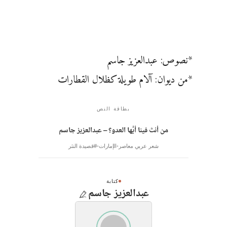
*نصوص: عبدالعزيز جاسم
*من ديوان: آلام طويلة كظلال القطارات
بطاقة النص
من أنتَ فينا أيُّها العدو؟ – عبدالعزيز جاسم
شعر عربي معاصر
الإمارات
#قصيدة النثر
كتابة
عبدالعزيز جاسم