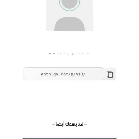
a n t o l g y . c o m
— قد يهمك أيضاً —