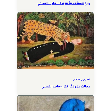
ربيعٌ تنهشه دببةٌ سوداء – ماجد الفهمي
شعر عربي معاصر
مخالبٌ على جُمَّار نخل – ماجد الفهمي