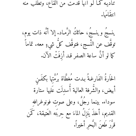
تُناديـه كمـا لـو أنَّها قَدَمت من القاع، وتطلبُ منه
انتقَامَها.
ينسجُ وينسجُ، حائكُ الرَّمـاد. إلا أنَّه ذات يوم،
توقَّف عن النَّسج، فتوقَّف كلُّ شيءٍ معه. تماماً
كما لو أنَّ ساعة الصفر قـد أزِفَتْ الآن.
الحَارةُ الفَارغـةُ بـدت مُغطَّاة برُمَّتِها بكفَـنٍ
أبيض، والشُّرفة العالية أُسدِلَت عَليها ستارة
سوداء. بينما رجُلٌ، وعلى صوتِ فونوغرافهِ
القديم، أخذَ يَنزِلُ الماءَ مع حِربَته العَتيقة، كَمَن
قرَّرَ طَعنَ البَّحرِ أخيراً.