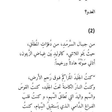
العدو؟
(2)
مـن جـبـال السـَّرمَـدِ، مـن دُفؤاتِ المُطلَقِ،
حيثُ يَنمو اللاشيء كالوليدِ بَين غِيـاضِ الزَّيتون؛
أتاني صَوْتُهُ هادئاً ورخيماً:
“كنتُ الجَليدَ المُتراكِمَ فـوق رَحمِ الأرض،
وكنـتُ النـارَ الكامنةَ تحتَ الجَليد. كنـتُ القوسَ
والسَّهم واليدَ التي تُطلقُ السَّهم، و كنـتُ قلـبَ
الفـراغِ الـدَّامـي الـذي يَسـتقبِلُ السِّهام. كنـتُ