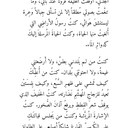
الجَذلي. أوقفتُ الخليقةَ قُروناً عند بابي، وما
تنغَّمتُ بصوتي مُطلقاً إلا لمن تسلَّق جِبالاً وَعِرة
ليستنشقَ هَوائي. كنتُ رسولُ الأراضِي التي
أُلغيتْ منها الحياة، وكنتُ الحياةَ المُرسلةَ إليكَ
كدوائرِ المَاء.
كنـتُ مـن لـم يَلـدنـي بطـنٌ، ولا أَرضَعتني
غيمةٌ، ولا احتوتني بُلدان. كنتُ من أُعلِّمُكَ
كيـف تَمشـي علـى ظهـرِ السَّبُع، وكيـف بِلمسَتيْن
تُعيدُ للزجاجِ المُهشَّمِ نَضَارته. كنتُ الحَفيفَ الذي
يوقِفُ شعرَ القِططِ ويرفعُ آذانَ الصُّخور. كنـتُ
الإشـارةَ المُريَّشـة وكنـتُ مـن يَجلـس قبالتَـكِ
علـى الكُرسـيّ الفَارغ شابكاً أصابعي على الطاولةِ