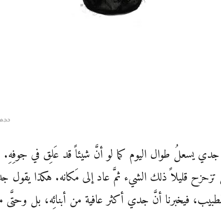
حجم 
دي يسعلُ طوال اليوم كما لو أنَّ شيئاً قد عَلِق في جوفِهِ. كل
 تزحزح قليلاً ذلك الشيء ثمَّ عاد إلى مَكانه. هكذا يقول 
لطبيب، فيخبرنا أنَّ جدي أكثر عافية من أبنائِه، بل وحتَّى 