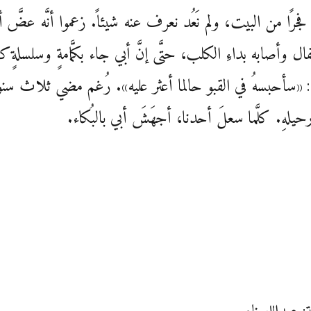
فجرًا من البيت، ولم نَعُد نعرف عنه شيئاً. زعموا أنَّه عضَّ 
ال وأصابه بداءِ الكلب، حتَّى إنَّ أبي جاء بكمَّامةٍ وسلسلةٍ كبي
 «سأحبسهُ في القبو حالما أعثر عليه». رُغم مضي ثلاث سن
حيلهِ. كلَّما سعلَ أحدنا، أجهَشَ أبي بالبُكاء.