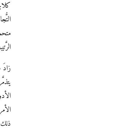
كلابه
التُّ
متحمس
الرَّت
زادَ 
يتذمّ
الأدو
الأمر
ذلك ا