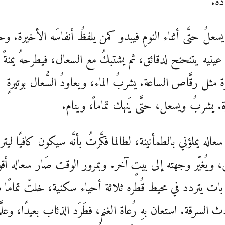
ده.
سعلُ حتَّى أثناء النومِ فيبدو كمن يلفظُ أنفاسَه الأخيرة. وحا
 عينيه يتنحنح لدقائق، ثم يشتبكُ مع السعال، فيطرحهُ يمنةً
 مثل رقَّاص الساعة. يشربُ الماء، ويعاودُ السُّعال بوتيرةٍ
رة. يشربُ ويسعل، حتَّى يَنهك تماماً، وينام.
عاله يملؤني بالطمأنينة، لطالما فكَّرتُ بأنَّه سيكون كافيًا ليت
، ويُغيّر وجهته إلى بيتٍ آخر. وبمرور الوقت صَار سعاله أ
 بات يتردد في محيط قُطره ثلاثة أحياء سكنية، خلتْ تمامًا 
 السرقة. استعان بهِ رُعاة الغنم، فطَرَد الذئاب بعيدًا، وعلَّم