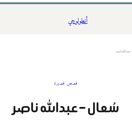
أنطولوجي
 عبدالله ناصر
قصص قصيرة
سُعال – عبدالله ناصر