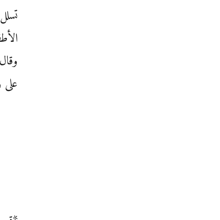
تسلل 
الأطف
وقال:
على ر