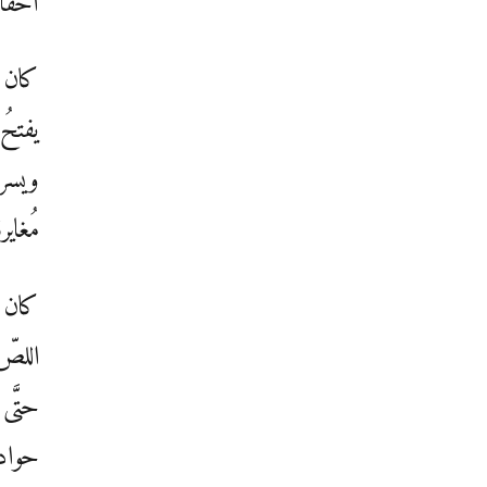
أحفا
كان ي
يفتحُ
ويسرة
مُغاي
كان س
اللصّ
حتَّى
حوادث