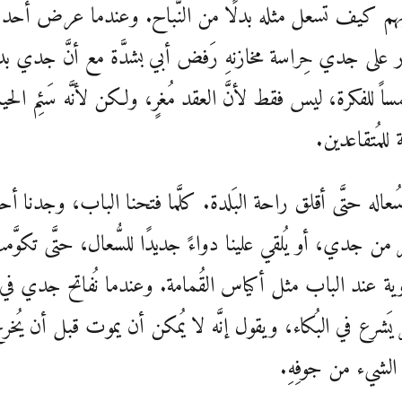
م كيف تسعل مثله بدلًا من النُّباح. وعندما عرض أحد
جار على جدي حِراسة مخازنهِ رَفض أبي بشدَّة مع أنَّ جدي بد
اً للفكرة، ليس فقط لأنَّ العقد مُغرٍ، ولكن لأنَّه سَئِم الحيا
يبة للمُتقاعدين.
سُعاله حتَّى أقلق راحة البَلدة. كلَّما فتحنا الباب، وجدنا أ
َر من جدي، أو يُلقي علينا دواءً جديدًا للسُّعال، حتَّى تكوَّ
ية عند الباب مثل أكياس القُمامة. وعندما نُفاتح جدي في
 يَشرع في البُكاء، ويقول إنَّه لا يُمكن أن يموت قبل أن يُخر
لشيء من جوفِهِ.