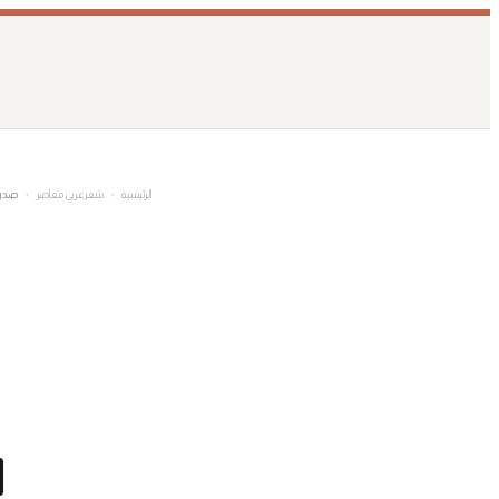
تخطى
إلى
المحتوى
الرئيسية
›
شعر عربي معاصر
›
صدري 
ا