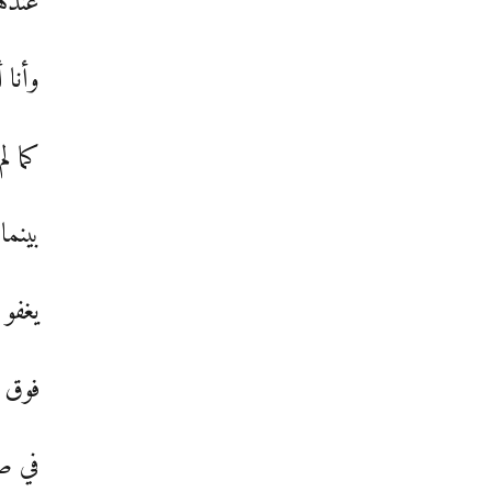
عنده
وأنا أ
كما لم
بينما 
يغفو 
فوق 
في ص