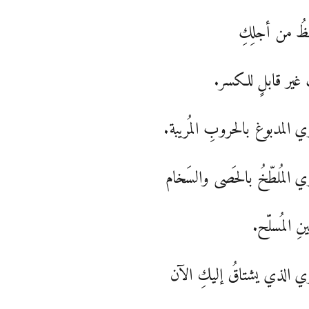
ظُ من أجلِكِ
 غير قابلٍ للكسر.
المدبوغ بالحروبِ المُريبة.
المُلطّخُ بالحَصى والسَخام
نِ المُسلّح.
 الذي يشتاقُ إليكِ الآن