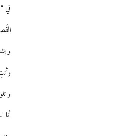
في “ا
القَص
و يشتَد
وأنتِ
و تلو
أنا الج