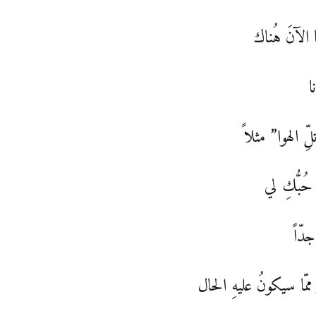
ّا الآنَ هُناك
ا
ِّ الهوا” مثلاً
حُبُّكِ لي
ً جدّاً
ممّا سيكونُ عليهِ الحال