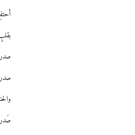
أحتفِ
بقلبٍ
صدري 
صدري 
والحني
صَدري