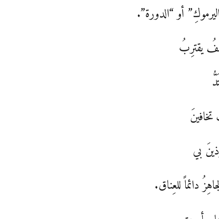
ليرموكِ” أو “الدورة”.
فُ يقترِبُ
ُّ
 تخافينَ
ذينَ بي
اهِزُ دائماً للعِناق.