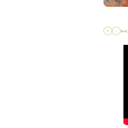
+
−
الخط