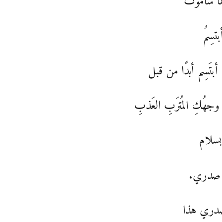
ا سأموت
بتسِمُ
 أبتَسِم أبدًا من قبل
وجهُكِ المُترَبِ العَذبِ
بسلام
صدري.
دري هذا