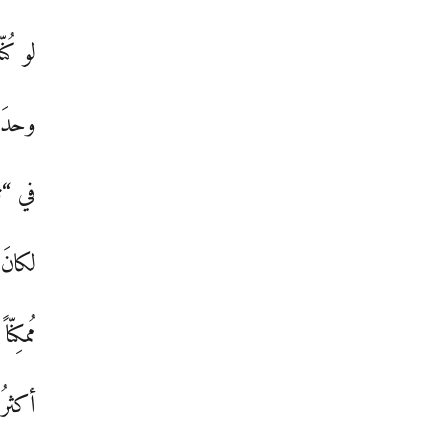
لو كُن
وحدَن
في “تل
لكانَ 
مُمكِنّا
أكثرُ 