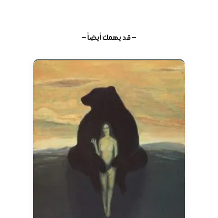
— قد يهمك أيضاً —