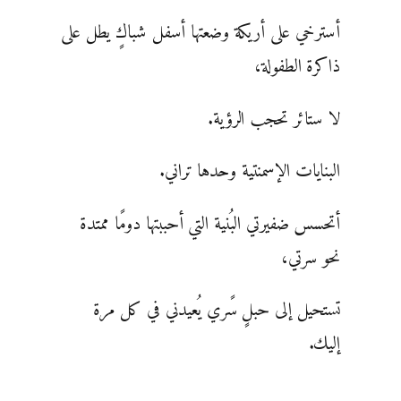
أسترخي على أريكة وضعتها أسفل شباكٍ يطل على
ذاكرة الطفولة،
لا ستائر تحجب الرؤية.
البنايات الإسمنتية وحدها تراني.
أتحسس ضفيرتي البُنية التي أحببتها دومًا ممتدة
نحو سرتي،
تستحيل إلى حبلٍ سًري يُعيدني في كل مرة
إليك.