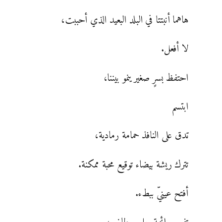
هاهما أنبتتا في البلد البعيد الذي أحببت،
لا أفعل.
احتفظ بسرٍ صغير ينمو بيننا،
ابتسم
تدق على النافذ حمامة رمادية،
تترك ريشة بيضاء توقيع محبة ممكنة.
أفتح عينيّ ببطء.