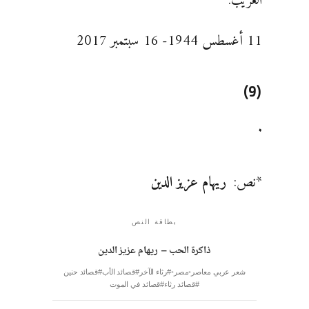
الغريب:
11 أغسطس 1944- 16 سبتمبر 2017
(9)
.
*نص:
ريهام عزيز الدين
بطاقة النص
ذاكرة الحب – ريهام عزيز الدين
شعر عربي معاصر
مصر
#رثاء الآخر
#قصائد الأب
#قصائد حنين
#قصائد رثاء
#قصائد في الموت