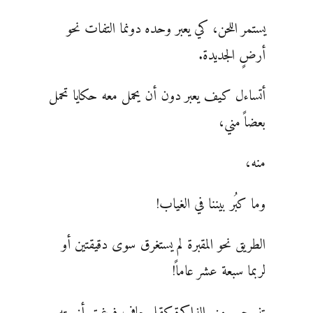
يستمر اللحن، كي يعبر وحده دونما التفات نحو
أرضٍ الجديدة.
أتساءل كيف يعبر دون أن يحمل معه حكايا تحمل
بعضاً مني،
منه،
وما كبُر بيننا في الغياب!
الطريق نحو المقبرة لم يستغرق سوى دقيقتين أو
لربما سبعة عشر عاماً!
تنسحب مني الذاكرة كقلم جاف فرغت أنبوبته