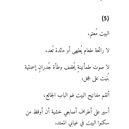
(5)
البيت مُعتم،
لا رائحة طعام يُطهى أو مائدة تُعد،
لا صوت طمأنينةٍ يُخفف وطأة جُدرانٍ إسمنتية
بُنيت على عجل.
ألقم مفاتيح البيت فم الباب الجائع،
أسير على أطراف أصابعي خشية أن أوقظ من
سكنوا البيت في غيابي الممتد.