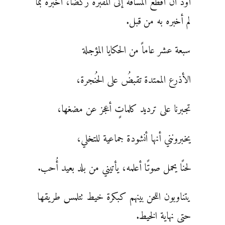
أود أن أقطع المسافة إلى المقبرة ركضًا، أخبره بما
لم أخبره به من قبل.
سبعة عشر عاماً من الحكايا المؤجلة
الأذرع الممتدة تقبضُ على الحُنجرة،
تجبرنا على ترديد كلماتٍ أعجز عن مضغها،
يخبرونني أنها أنشودة جماعية للتخلي،
لحنًا يحمل صوتًا أعلمه، يأتيني من بلد بعيد أُحب.
يتناوبون اللحن بينهم كبكرة خيط تتلمس طريقها
حتى نهاية الخيط.