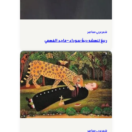
شعر عربي معاصر
ربيعٌ تنهشه دببةٌ سوداء – ماجد الفهمي
شعر عربي معاصر