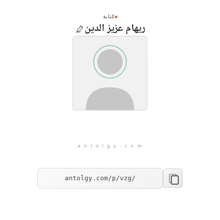
كتابة
ريهام عزيز الدين
a n t o l g y . c o m