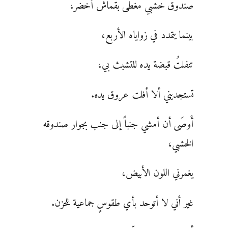
صندوقٌ خشبي مُغطى بقماش أخضر،
بينما يتمدد في زواياه الأربع،
تنفلتُ قبضة يده للتشبث بي،
تستجديني ألا أفلت عروق يده.
أَوصَى أن أمشي جنباً إلى جنب بجوار صندوقه
الخشبي،
يغمرني اللون الأبيض،
غير أني لا أتوحد بأي طقوسٍ جماعية للحزن.