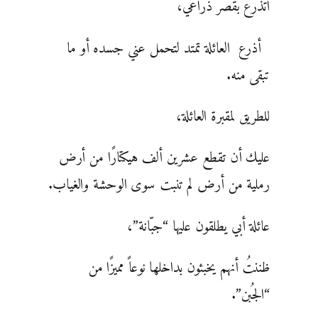
أتذرع بقصر ذراعيّ،
أذرع العائلة تمتد لتحمل عني جسده أو ما
تبقى منه.
للطريق لمقبرة العائلة،
عليك أن تقطع عشرين ألف هيكتارًا من أرض
رملية من أرض لم تنبت سوى الوحشة والغياب.
عائلة أبي يطلقون عليها “جبّانة”،
ظننتُ أنهم يخبئون بداخلها نوعاً مميزًا من
“الجُبن”.