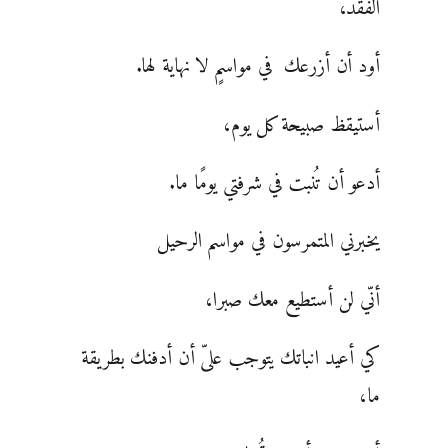
الفقد،
أود أن أزرعك في مواسمٍ لا نهاية لها.
أستيقظ صبيحة كل يوم،
أدعو أن تُنبت في شرفتي يومًا ما.
يخبرني المتمرسون في مواسم الرحيل
أنّي لن أستطيع معك صبرا،
كي أعيد انباتك يتوجب علىّ أن أدفنك بطريقة
ما،