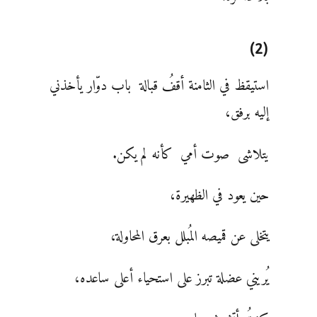
(2)
استيقظ في الثامنة أقفُ قبالة باب دوّار يأخذني
إليه برفق،
يتلاشى صوت أمي كأنه لم يكن.
حين يعود في الظهيرة،
يتخلى عن قميصه المُبلل بعرق المحاولة،
يُريني عضلة تبرز على استحياء أعلى ساعده،