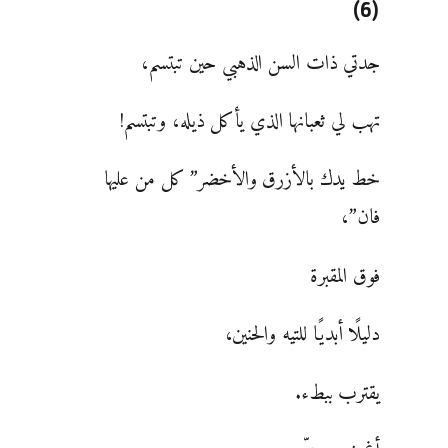
(6)
جدتي ذات السن الذهبي حين تبتسم،
تهب لي ثعبانها الذي يأكل ذيله، وتبتسم!
خط يدك بالأزرق والأخضر” كل من عليها
فان”،
فوق المقبرة
دليلًا أبديًا للتيه والحنين،
يقترب ببطء.