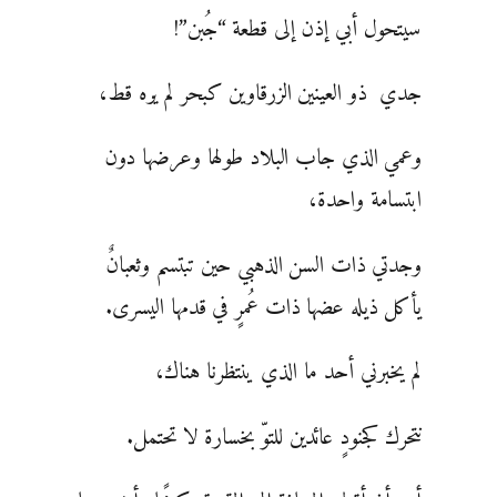
سيتحول أبي إذن إلى قطعة “جُبن”!
جدي ذو العينين الزرقاوين كبحر لم يره قط،
وعمي الذي جاب البلاد طولها وعرضها دون
ابتسامة واحدة،
وجدتي ذات السن الذهبي حين تبتسم وثعبانٌ
يأكل ذيله عضها ذات عُمرٍ في قدمها اليسرى.
لم يخبرني أحد ما الذي ينتظرنا هناك،
نتحرك كجنودٍ عائدين للتوّ بخسارة لا تحتمل.