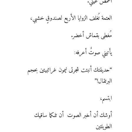
أغمض عينيّ.
العتمة تُغلف الزوايا الأربع لصندوقٍ خشبي،
مُغطى بقماش أخضر.
يأتيني صوتٌ أعرفه:
“حديقتك أنبتت شجرتى ليمون غرائبيتين بحجم
البرتقال!”
ابتسم،
أوشك أن أخبر الصوت أن تلكما ساقيك
الطويلتين