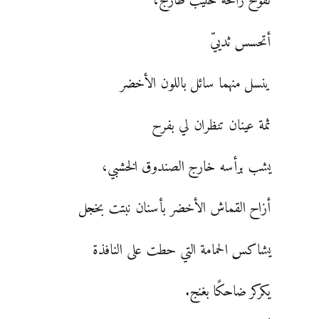
تفوح رائحة حليب طازج،
أتحسس ثدييّ
ينسل منهما سائل باللون الأخضر
ثمة عينان تنظران لي بفرح
يشب برأسه خارج الصندوق الخشبي،
أزاح القماش الأخضر بأسنان نبتت بخجل
يشاكس الحمامة التي حطت على النافذة
يكركر ضاحكًا بغنج.