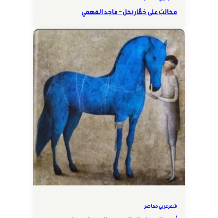
مخالبٌ على جُمَّار نخل – ماجد الفهمي
شعر عربي معاصر