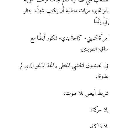
للتو تجبره مرات متتالية أن يكتب شيئاً، ينظر
إليّ يائسًا
امرأة تشبهني- كراحة يدي- تتكور أيضًا مع
ساقيه الطويلتين
في الصندوق الخشبي المغطى برائحة المانجو الذي لم
يتذوقه.
شريط أبيض بلا صوت،
بلا حركة،
بلا ذاكرة.