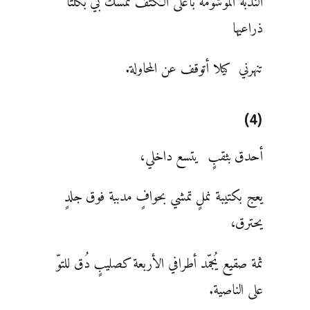
الندبة الموشومة بأعلى الكتف تمسك بي بكلتا
ذراعيها
تنهرني كيلا أتوقف عن المحاولة.
(4)
أحدق بثقبٍ يتسع داخلي،
يعج بكتيبة نملٍ تمشي بحوافٍ مدببة فوق جلدٍ
يحترق،
ثمة صقيع يُجمّد أطرافي الأربعة كصليبٍ دُق للتوّ
على الناصية.