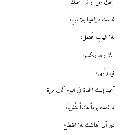
أبحث عن أرض تُحبك
تمنحك ذراعيها بلا قيدٍ،
بلا غيابٍ مُحتمل،
بلا وعدٍ ينكسر.
في رأسي،
أُعيد إليك الحياة في اليوم ألف مرة
لم تمتلك يوماً هاتفاً خُلوياً،
غير أني أهاتفك بلا انقطاع: