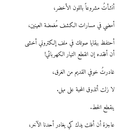
أنشأتُ مشروعاً باللون الأخضر،
أمضي في مسارات الكشف مُغمضة العينين،
أحتفظ ببقايا صوتك في ملف إلكتروني أخشى
أن أفقده إن انقطع التيار الكهربائي!
غادرتُ خوفي القديم من الغرق،
لا زلت أتذوق المحبة على مهل.
ينقطع الخط.
عاجزة أن أفلت يدك كي يغادر أحدنا الآخر،