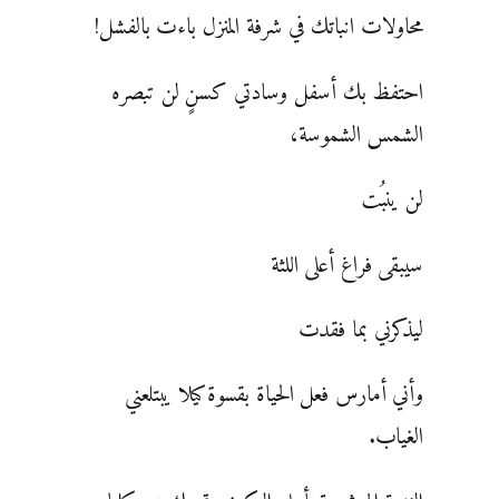
محاولات انباتك في شرفة المنزل باءت بالفشل!
احتفظ بك أسفل وسادتي كسنٍ لن تبصره
الشمس الشموسة،
لن ينبُت
سيبقى فراغ أعلى اللثة
ليذكرني بما فقدت
وأني أمارس فعل الحياة بقسوة كيلا يبتلعني
الغياب.