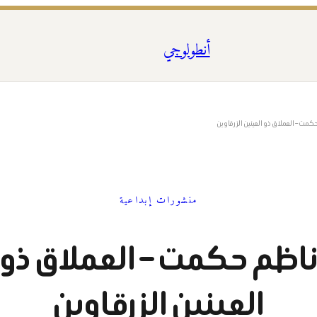
أنطولوجي
كمت – العملاق ذو العينين الزرقاوين
منشورات إبداعية
اظم حكمت – العملاق ذو
العينين الزرقاوين