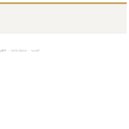
تخطى
إلى
المحتوى
الرئيسية
›
منشورات إبداعية
›
ناظم ح
ن