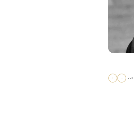
+
−
الخط