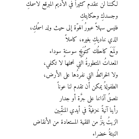
لكننا لن نتقدم كثيراً في الأديم المبرقع لاسمكِ
وجسدكِ وحكايتكِ
فليس سهلاً عبورُ الهوّة إلى حيث ولد اسمُكِ،
الذي نناديكِ بغيره، كاملاً
ولَمَعَ كاحلُك كتُوَيجِ سوسنةٍ سوداء
المعداتُ المتطورةُ التي نحملها لا تكفي،
ولا الخرائطُ التي نفردُها على الأرض،
الطفولةُ يمكن أن تقدم لنا عوناً
نلصقُ آذاننا على جرَّة أو جدار
رأينا آنيةً خزفيّةً في أيدي المنقِّبين
الزيتُ ينزُّ من اللقية المستعادة من الأنقاض
النبتةُ خضراء