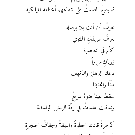
ثم يطبعُ الصمتُ على شفاههم أختامه الليلكية
نعرفُ أين أنتِ بلا بوصلة
نعرفُ طريقكِ الملتوي
كألم في الخاصرة
زرناكِ مراراً
دخلنا الدهليز والكهف
مِلْنَا وانحنينا
سقط علينا ضوءٌ سريعٌ
وتعاقبت عتماتٌ في رفّة الرمش الواحدة
كم مرةً قادتنا الخطوةُ واللهفةُ وجفافُ الحنجرةِ