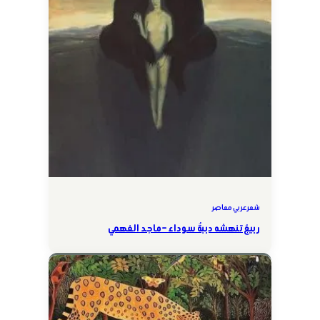
شعر عربي معاصر
ربيعٌ تنهشه دببةٌ سوداء – ماجد الفهمي