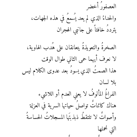
العصفورُ أخضر
والحداءُ الذي لم يعد يُسمعُ في هذه الجهات،
يترددُ خافتاً على جانبي الهجران
الصخرةُ والتعويذةُ يتعانقان على هُدب الهاوية،
لا نعرف أيهما حمى الثاني طوال الوقت
هذا الصمتُ الذي يسودُ بعد عدوى الكلام ليس
بلا لسان
الفراغُ المألوفُ لا يعني العدم أو اللاشيء
هناك كائناتٌ تواصلُ حياتها السرية في العزلة
وأصواتٌ لا تلتقطُ ذبذبتَها المسجلاتُ الحساسةُ
التي نحملها