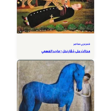
شعر عربي معاصر
مخالبٌ على جُمَّار نخل – ماجد الفهمي