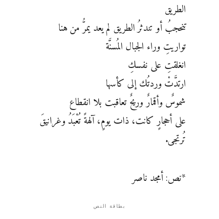
الطريق
تنحجبُ أو تندثرُ الطريق لم يعد يمرُّ من هنا
تواريتِ وراء الجبال المُسنَّة
انغلقتِ على نفسكِ
ارتدَّتْ وردتُك إلى كأسها
شموسٌ وأقمارٌ وريحٌ تعاقبت بلا انقطاع
على أحجارٍ كانت، ذات يومٍ، آلهةً تُعْبَدُ وغرانيقَ
تُرتجى.
*نص: أمجد ناصر
بطاقة النص