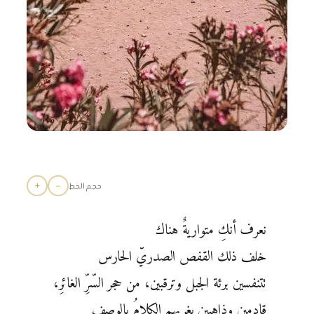
+
−
حجم الخط
نعرف أنكِ متواريةٌ هناك
خلف ذلك القفص الصدريّ الحارس
تتنفسين برئة الجبل وترقبين، من حجر السّرِّ الغائرِ،
قادمين وذاهبين يغريهم الكلامُ بالوصف