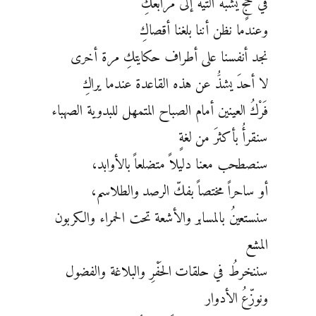
في حجٍّ يشبه التيه إلى مرابعكِ
وعندما نظن أننا بلغنا أقصاكِ
نجد أنفسنا على أطراف حكايتكِ مرة أخرى
لا أحدَ يشذَُ عن هذه القاعدة عندما يراكِ
فَرْكُ العينين أمام الصباح المتمهل للبدوية الصهباء
سنقرأُ بأكثرَ من لغةٍ
سنصطحب معنا دليلاً متضلعاً بالأوابد،
أو ساحراً مختصاً بفكّ الرصد والطلاسم،
سنستعينُ بالمسابر والأشعة تحت الحمراء والكربون
المشع
سننخرطُ في حلقات الحَفْرِ والبلاغة والفضول
ونوزّعُ الأدوار