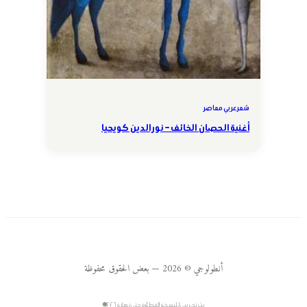
شعر عربي معاصر
أغنية الحصان الخائف – نور الدين كويحيا
أنطولوجي © 2026 — بعض الحقوق محفوظة
بث تجريبي للنسخة المطوّرة حتى نهاية ٢٠٢٦