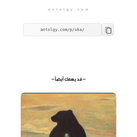
a n t o l g y . c o m
— قد يهمك أيضاً —