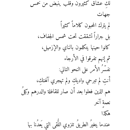
لكِ عشاقٌ كثيرون وقلبٌ ينبض من خمس
جهات
لم يترك المحبون كلاماً كثيراً
بل جراراً تشققت تحت شمس الجفاف،
كانوا حينها يتكلمون بالناي والإزميل،
ثم إنهم تفرقوا في الأرجاء
نفسّرُ الأمر على النحو التالي:
أنتِ لم تبرحي واديكِ ولم تهجري آلهتكِ،
هم الذين فعلوا بعد أن صار للقافلة والدرهم وكيلُ
نعمةٍ آخر
هكذا
عندما يتغيرُ الطريقُ تنزوي اللُّقى التي يَعدُنا بها