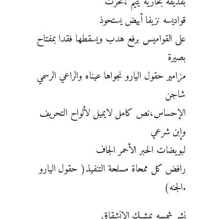
بقذيفة بخارية يتيم ،نحرت
قواديسه نزيفا أبيض يستحوذ
على القواميس برفع هدب ويسقطها فقدا بمفتاح
بصيرة
مزامير حقول اليارو نجواها عيناه والراعي الرسمي
شاجن
الإحساس،نص كامل لايميل لألواح التحريف
وإبن شرعي
لبويضات الحبر الأحمر الجاف
رافض كل ممحاة مسلحة التنفيذ( حقول اليارو
.الجنه)
نشر شمسه بمشبك الانشقاق