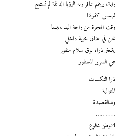
راية، برغم تنافر رنه الرؤيا الدائمة لم نستمع
لىهمس كفوفنا
وقت الهجرة من راحة اليد ،بينما
نحن في عناق خيبة داخلي
يتبعثر ذراه بوق سلام منفور
علي السرير المسطور
ذرا النكسات
المتوالية
وتدالقصيدة
…………
4:وطن مخلوع