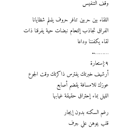
وقف التنفيس
اللقاء بين حربين تنافر حروف يلملم شظايانا
الفراق تجاذب إلتحام نبضات حية يفرقنا ذات
لقاء يكفننا وداعا
………..
٩:إستعارة
أرشيف خبرتك يفترس ذاكرتك وقت الجوع
عوزك للامسافة يقضم أصابع
الليل بماء إحتراق حقيقة غيابها
رغم السكنه بدون إيجار
قلب يتوهن علي جرف