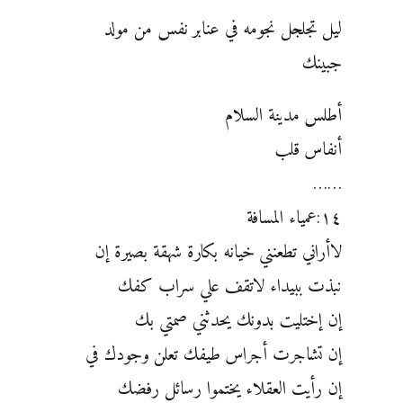
ليل تجلجل نجومه في عنابر نفس من مولد
جبينك
أطلس مدينة السلام
أنفاس قلب
……
١٤:عمياء المسافة
لاأراني تطعنني خيانه بكارة شهقة بصيرة إن
نبذت ببيداء لاتقف علي سراب كفك
إن إختليت بدونك يحدثني صمتي بك
إن تشاجرت أجراس طيفك تعلن وجودك في
إن رأيت العقلاء يختموا رسائل رفضك