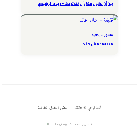
بين أن نكون معًا وأن نندثر معًا – ريناد الرشيدي
منشورات إبداعية
قذيفة – منال خالد
أنطولوجي © 2026 — بعض الحقوق محفوظة
بث تجريبي للنسخة المطوّرة حتى نهاية ٢٠٢٦