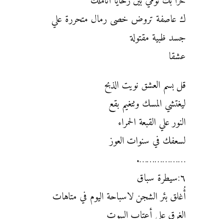
حرا بك نومي بين رحايا أناملك
ك عاصفة تروض خصى رمال متحررة علي
جسد ظبية مقتولة
عشقا
قل بسم العشق نويت الذبح
ليغتشي المسك وتتغيم بقع
النور علي القبعة الحمراء
لسعفك في سنوات العوز
……………….
٦:سيطرة سباق
أُغلق بئر الشجن لاسباحة اليوم في متاهات
الغرق على أعتاب البيوت