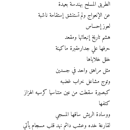
الطريق المسلح بهندسة بعيدة
عن الإنعواج ولم تستنشق إستقامة ناشبة
لعوز إحساس
هشم تاريخ إنبعاثها ومقعد
حرفها علي جدارمقبرة ماكينة
خلل خلاياها
مثل مراهق واحد في جسدين
وتوج مشاعل خراب غضبه
كبصيرة سقطت من عين متناسيا كرسيه الهزاز
كتفها
ووسادة الريش ساقها المسجي
لقارعة خده وعشب دائم نهد قلب مسجام يأتي