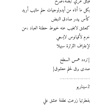
فبثق عري نبضة،صرخ
بكل ما أتاه من أيدولوجيات حلم ملتهب أريد
كأس بيدر صادق النبض
كعشق لاتغيب عنه خيوط حطنة العباد ،من
خرم لأقيانوس لايسعي
لإعتراف الثرثرة سبيلا
{تردد همس السطح
صدى برق لحلم معشوق}
……………………
2سيناريو
بفطرتها زرعت نطفة عشق علي