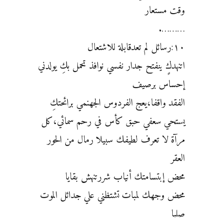
وقت مستعار
……….
١٠:رسائل لم تعدقابلة للاشتعال
اتنهدكٍ ينفتح جدار نفسي نوافذ تحمل بكِ يولدني
إحساس برصيف
الفقد واقفا،يعج الفردوس الجهنمي برائحتكِ
يستحي سعفي حبق كأس في رحم سمائي،كل
مرآة لا تعرف لطيفك سبيلا رمال من الحور
العقر
محض إبتسامتك أنياب شررتنهش بقايا
محض وجهك لمبات تشتظني علي جدائل الموت
صلبا