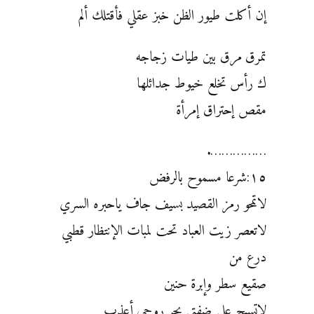
إن أكلت طيور الظن خبز عقلي فأقتلك ألم
تمرق مرق بين طيات زجاجه
ك رأس تخلع خيوط جدائلها
مقص إحتراق إمرأة
…………….
١٥:شرعا مسموح بالرفض
لاتمحو رمز القصيد بسيف جاف ياحبره السري
لاتعصر زيت العباد تحت لمبات الإنتظار قطبي
درع من
صقيع سطر وإبرة حنين
لاتسبح علي ضفتي بحر روحي أعذب