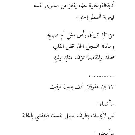
أنايقظةوغفوة حلمه يقفز من صدرى نفسه
فيعرية السطر إحتواء
من تكِ ترياق يأس مغلي أم صهريج
وسادته السجن الحار قفل القلب
ضحك والمقصلة تنزف منكِ ولكِ
…………….
١٣:بين مفرقين أقف بدون توقيت
ماأشقاه:
ليل لايمسك بطرف سبيل نفسك فيغتشي بالحانة
ماأسعده :