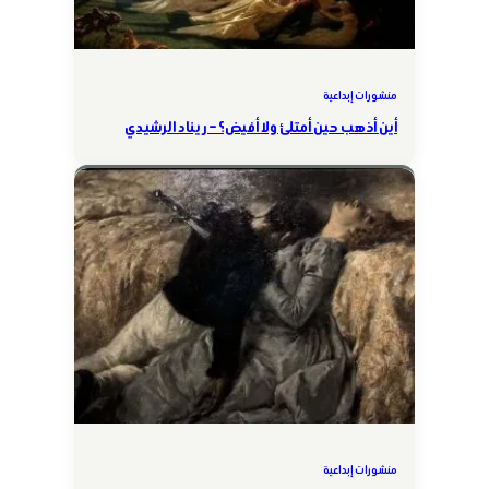
منشورات إبداعية
أين أذهب حين أمتلئ ولا أفيض؟ – ريناد الرشيدي
منشورات إبداعية