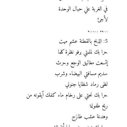
في الغربة علي حبال الوحدة
لأجئ
….. …….
5: الذبح بالقطنة عشم ميت
حرا بك لملمتي برفو نظرة كلما
إتسعت مغاليق الوجع وحرث
سديم مسافتي البيضاء وشرب
لظى رماد شظايا جنوني
حرا بك نحتي على رخام ماء كفك أيقونه من
ريح طفولة
وهدنة عشب طازج