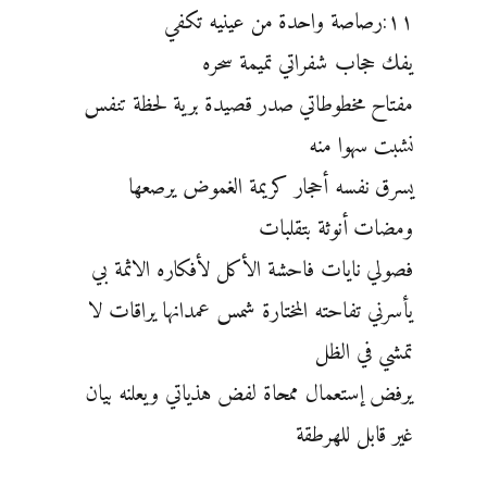
١١:رصاصة واحدة من عينيه تكفي
يفك حجاب شفراتي تميمة سحره
مفتاح مخطوطاتي صدر قصيدة برية لحظة تنفس
نشبت سهوا منه
يسرق نفسه أحجار كريمة الغموض يرصعها
ومضات أنوثة بتقلبات
فصولي نايات فاحشة الأكل لأفكاره الاثمة بي
يأسرني تفاحته المختارة شمس عمدانها يراقات لا
تمشي في الظل
يرفض إستعمال ممحاة لفض هذياتي ويعلنه بيان
غير قابل للهرطقة