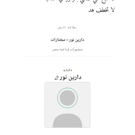
لا تخطف هد
بطاقة النص
دارين نور – مختارات
منشورات إبداعية
مصر
كتابة
دارين نور