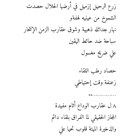
زرع الرحيل إزميل في أرضها الحلال حصدت
الشموخ من عينيه لهفةو
نهار جدائله ذهبية وشوق عقارب الزمن الإنتحار
سباحة ضد حائط اليقين
علي ضريح مغسول
حصاد رطب اللقاء
زعنفة وقت إحتياطي
……………..
٨:ل عقارب الوداع أثام مفيدة
المجاز الحقيقي لما الفراق بلقاء دائم
والذخيرة الميتة قلوب تحيا علي