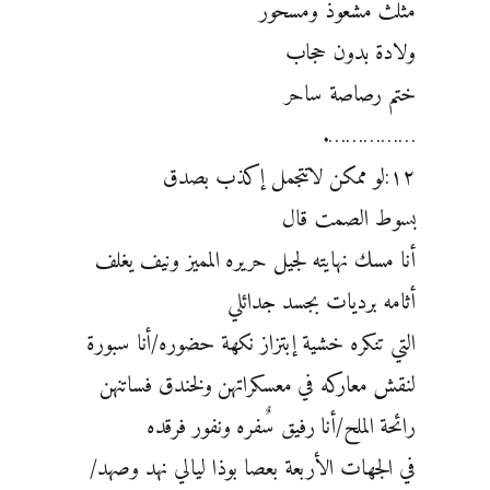
مثلث مشعوذ ومسحور
ولادة بدون حجاب
ختم رصاصة ساحر
…………….
١٢:لو ممكن لاتتجمل إكذب بصدق
بسوط الصمت قال
أنا مسك نهايته لجيل حريره المميز ونيف يغلف
أثامه برديات بجسد جدائلي
التي تنكره خشية إبتزاز نكهة حضوره/أنا سبورة
لنقش معاركه في معسكراتهن ولخندق فساتنهن
رائحة الملح/أنا رفيق سٌفره ونفور فرقده
في الجهات الأربعة بعصا بوذا ليالي نهد وصهد/