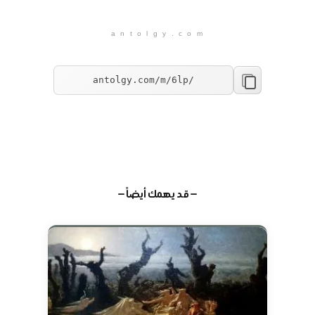
a n t o l g y . c o m
— قد يهمك أيضاً —