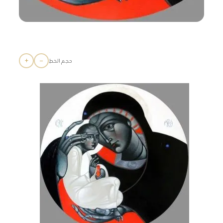
+
−
حجم الخط