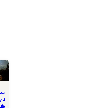
منشور
أين 
ولا 