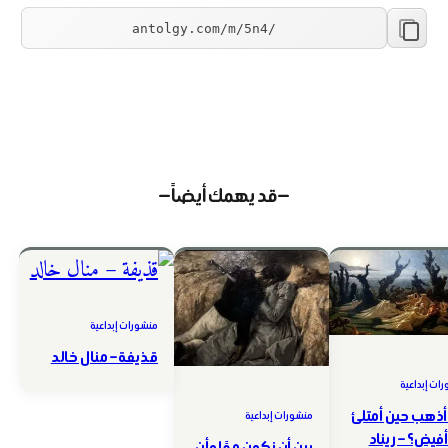
— قد يهمك أيضاً —
منشورات إبداعية
قذيفة – منال خالد
ات إبداعية
أذهب حين أمتلئ
منشورات إبداعية
أفيض؟ – ريناد
بين أن نكون معًا وأن