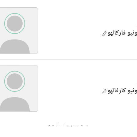
نيو فاركالهو
نيو كارفالهو
a n t o l g y . c o m