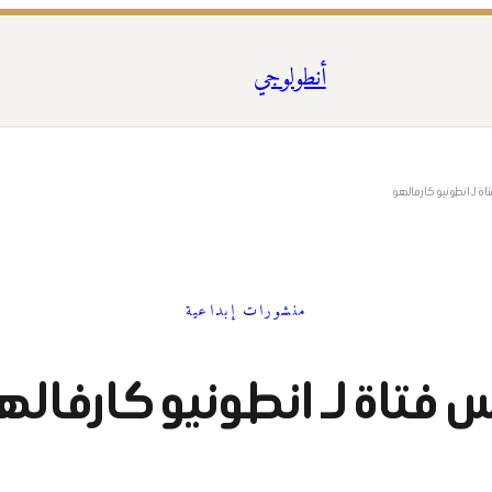
أنطولوجي
اة لـ انطونيو كارفالهو
منشورات إبداعية
س فتاة لـ انطونيو كارفاله