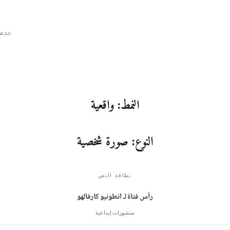
حجم 
النمط: واقعية
النوع: صورة شخصية
بطاقة النص
رأس فتاة لـ انطونيو كارفالهو
منشورات إبداعية