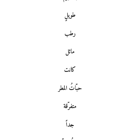
طويلٍ
رطب
مائل
كانت
حبّاتُ المطر
متفرّقة
جداً