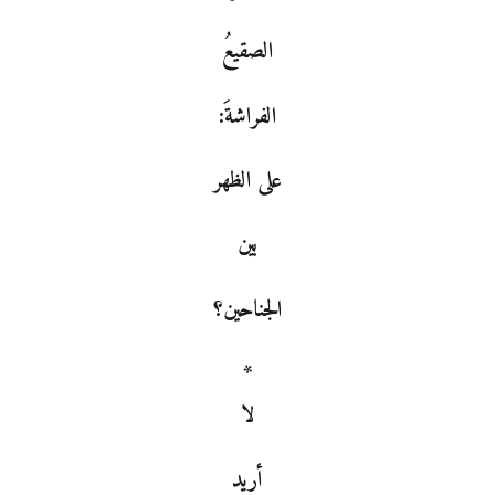
الصقيعُ
الفراشةَ:
على الظهر
بين
الجناحين؟
*
لا
أريد