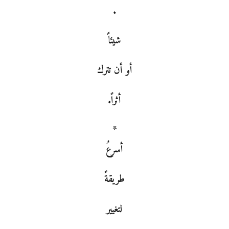
.
شيئاً
أو أن تترك
أثراً.
*
أسرعُ
طريقةً
لتغيير