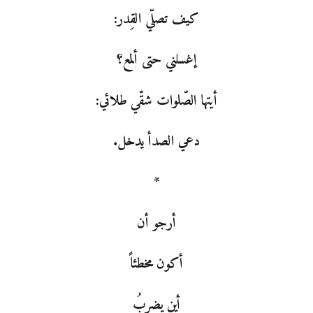
كيف تصلّي القِدر:
إغسلني حتى ألمع؟
أيتها الصّلوات شقّي طلائي:
دعي الصدأ يدخل.
*
أرجو أن
أكون مخطئاً
أين يضربُ