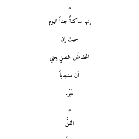
*
إنها ساكنةٌ جداً اليوم
حيث إن
انخفاضَ غصنٍ يعني
أن سنجاباً
عَبَر.
*
الفنُّ