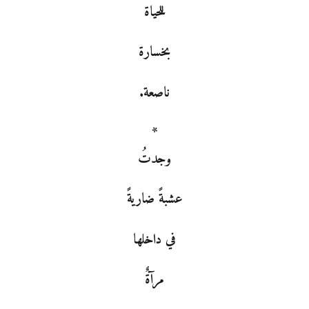
للحياة
بخسارة
ناصعة.
*
وجدتُ
عشبةً ضاريةً
في داخلها
مرآةٌ