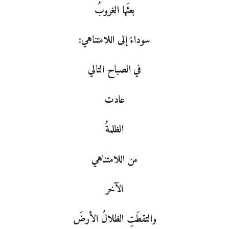
بعثَها الغروبُ
سوداءَ إلى اللامتناهي:
في الصباح التالي
عادت
الظلمةُ
من اللامتناهي
الآخر
والتقطَتِ الظلالُ الأرضَ