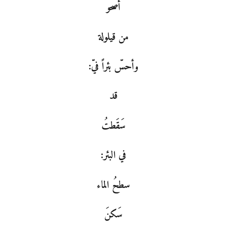
أصحو
من قيلولة
وأحسّ بئراً فيّ:
قد
سَقَطتُ
في البئر:
سطحُ الماء
سَكنَ