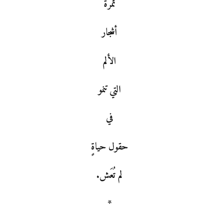
ثمرةُ
أشجار
الألم
التي تنمو
في
حقول حياةٍ
لم تُعَش.
*