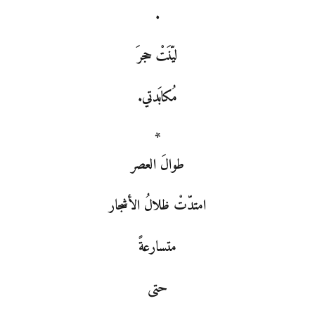
.
ليّنَتْ حجرَ
مُكابَدتي.
*
طوالَ العصر
امتدّتْ ظلالُ الأشجار
متسارعةً
حتى