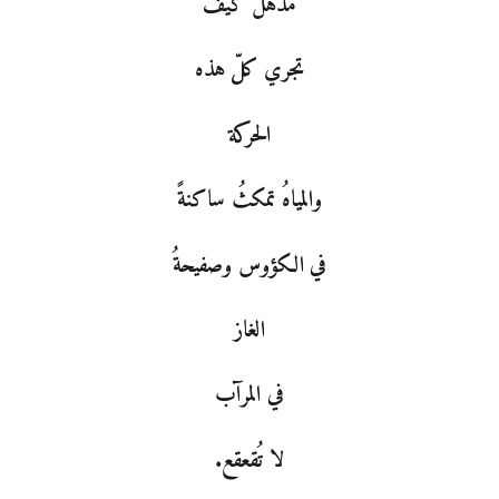
مذهلٌ كيف
تجري كلّ هذه
الحركة
والمياهُ تمكثُ ساكنةً
في الكؤوس وصفيحةُ
الغاز
في المرآب
لا تُقعقع.