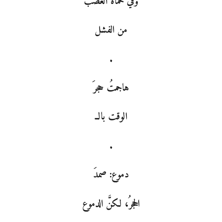
وفي حمأة الغضب
من الفشل
.
هاجمتُ حجرَ
الوقت بالــ
.
دموع: صمدَ
الحجرُ، لكنَّ الدموع