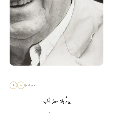
+
−
حجم الخط
يومٌ بلا مطر أشبه