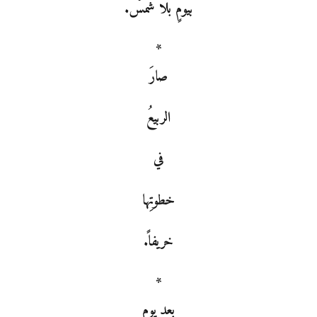
بيومٍ بلا شمسْ.
*
صارَ
الربيعُ
في
خطوتِها
خريفاً.
*
بعد يوم