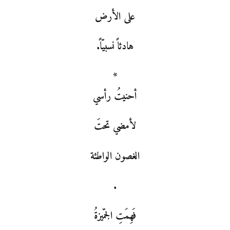
على الأرض
هادئاً نسبيّاً.
*
أحنيتُ رأسي
لأمضي تحتَ
الغصون الواطئة
.
فَهِمَتِ الجمّيزةُ