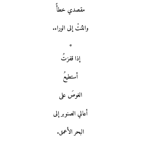
مقصدي خطأً
وانثنتْ إلى الوراء.
*
إذا قفزتُ
أستطيعُ
الغوصَ على
أعالي الصنوبر إلى
البحر الأعمق.