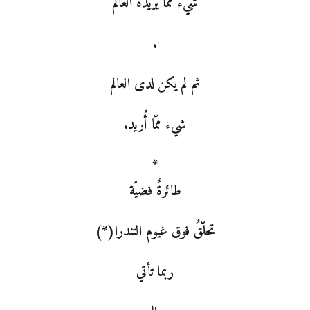
شيء ممّا يريده العالم
.
ثم لم يكن لدى العالم
شيء ممّا أُريد.
*
طائرةٌ فضيّة
تحلّقُ فوق غيوم التندرا(*)
ربما تأتي