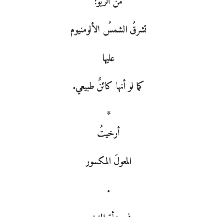
من الريو:
تشرقُ الشمسُ الألومنيوم
عليها
كما لو أنها كائنٌ طبيعي.
*
أرخيتُ
المعولَ المكسور
.