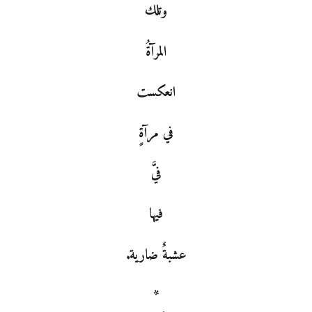
وتلك
المرآةُ
انعكست
في مرآةٍ
فيَّ
فيها
عشبةٌ ضارية.
*