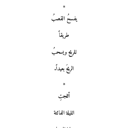
*
يفسحُ القصبُ
طريقاً
للريح ويسحبُ
الريحَ بعيداً.
*
أثلجتِ
الليلة الفائتة