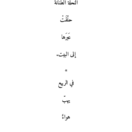
النحلةُ الطنّانة
حلّقَتْ
عَبرَها
إلى البيت.
*
في الربيع
يهبّ
هواءٌ