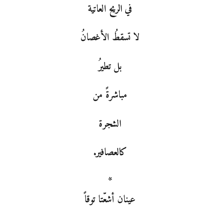
في الريح العاتية
لا تسقطُ الأغصانُ
بل تطيرُ
مباشرةً من
الشجرة
كالعصافير.
*
عينان أشعّتا توقاً