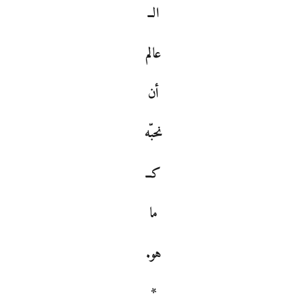
الــ
عالم
أن
نحبّه
كــ
ما
هو.
*