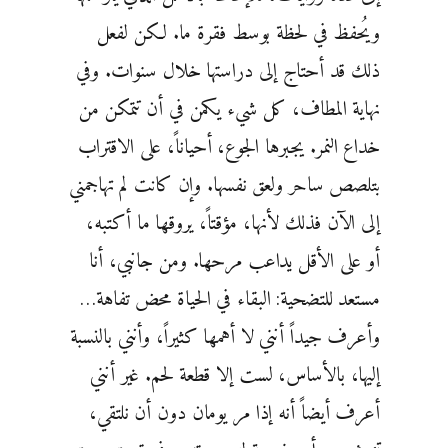
ويُحفظ في لحظة بوسط فقرة ما. لكن لفعل
ذلك قد أحتاج إلى دراستها خلال سنوات. وفي
نهاية المطاف، كل شيء يكمن في أن تتمكن من
خداع النمر. يجبرها الجوع، أحياناً، على الاقتراب
بتلصص ساحر ولعق نفسها. وإن كانت لم تهاجمني
إلى الآن فذلك لأنها، مؤقتاً، يروقها ما أكتبه،
أو على الأقل يداعب مرحها. ومن جانبي، أنا
مستعد للتضحية: البقاء في الحياة محض تفاهة…
وأعرف جيداً أنني لا أهمها كثيراً، وأنني بالنسبة
إليها، بالأساس، لست إلا قطعة لحم. غير أنني
أعرف أيضاً أنه إذا مر يومان دون أن نلتقي،