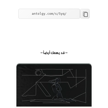
— قد يهمك أيضاً —