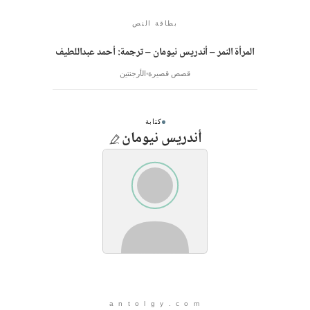
بطاقة النص
المرأة النمر – أندريس نيومان – ترجمة: أحمد عبداللطيف
قصص قصيرة
الأرجنتين
كتابة
أندريس نيومان
a n t o l g y . c o m