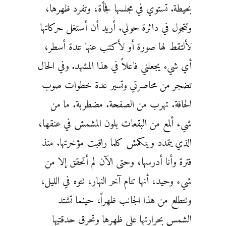
بحيطة. تستوي في مجلسها فجأة، وتفرد ظهرها،
وتتجول في دائرة حولي. أريد أن أستغل حركاتها
لألتقط لها صورة أو لأكتب عنها عدة أسطر،
أي شيء يجعلني فاعلاً في هذا المشهد. وفي الحال
تضجر من محاصرتي وتسير عدة خطوات صوب
الحافة. تهرب من الصفحة. مضطربة. ما من
شيء ألمع من البقعات بلون المشمش في عنقها،
الذي يتمدد وينكمش كلما راقبت مؤخرتها. منذ
فترة وأنا أدرسها، وحتى الآن لم أتحقق إلا من
شيء وحيد، أنها تنام آخر النهار، تتوه في الليل،
وتتطلع من هذا الجانب ظهراً، حينما تشتد
الشمس بحرارتها على ظهرها وتحرق حدقتيها