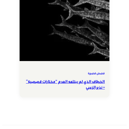
قصص قصيرة
الخطاف الذي لم يبتلعه العدم “مختارات قصصية”
– نذير الزعبي