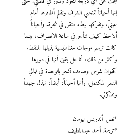
تبحث عن أي ذريعة لتعود وتدور في قصتي. حتى
إنها أحياناً تمنحني الشرف وتقلم أظافرها أمام
عينيّ، وتفركها ببطء متقن في شجرة. وأحياناً
ألاحظ كيف تتأخر في ساعة الانصراف، بينما
كانت ترسم موجات مغناطيسية بذيلها المنقط.
وأكثر من ذلك، أنا على يقين أنها في دورها
كحيوان شرس وصامد، تشعر بالوحدة في ليالي
القمر المكتمل. وأنها أحياناً، أيضاً، تبذل جهداً
وتتذكرني.
*نص: أندريس نيومان
*ترجمة: أحمد عبداللطيف