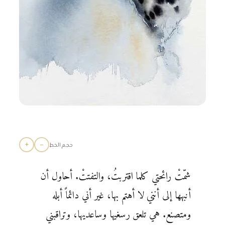
+
−
حجم الخط
شمّتْ رائحتي كلما اقتربتُ، والتفتتْ. أحاول أن
أنبهها إلى أنني لا أهتم بها، غير أني دائماً أبله
ومتصنع. هي تلعق رسغيها وساعديها، وتراقبني