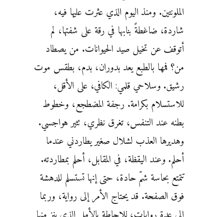
الملونتين. ومنذ اليوم الذي عثرت عليها فيه،
شاردة، ضاغطةً بنابها في رقة على شفتها، لم
أتوقف عن تخيل صيد الحيوانات. من يصطاد
من؟ فمها بالطبع يعد بدوران، بدم، بطقس موت
رشيق. وسلاحي قلمي: الكافي، على الأقل،
للاستسلام بكرامة. رجفة المضطجع، وخطوط
بطنه عند التنفس، تغرق نظري، تثير هواجسي.
وهديرها العذب لشلال صغير يطاردني عندما
أحلم. وعند اليقظة، في المقابل، أحلم بمطاردته.
تتمتع بحاسة شمّ حادة، حتى إنها تستسلم للدهشة
فوق الصفحة. قد يحتاج الأمر إلى رواية، وربما
إلى عدة روايات، للإحاطة بالأمل الذي ينز منها