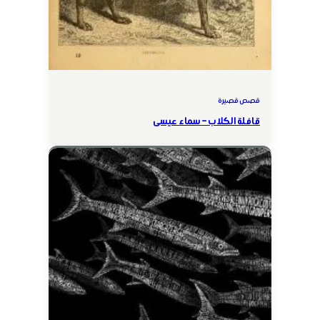
قصص قصيرة
قافلة الكلاب – سماء عيسى