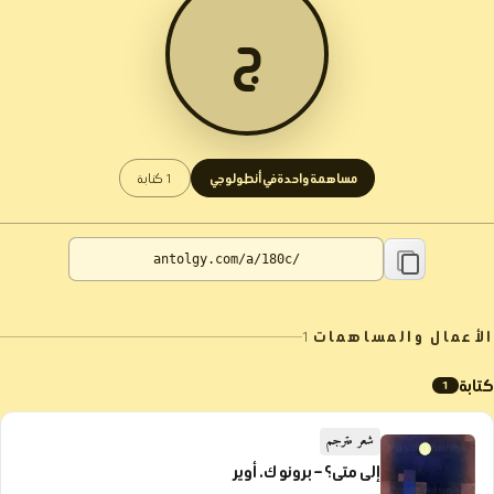
ج
مساهمة واحدة في أنطولوجي
1 كتابة
الأعمال والمساهمات
1
كتابة
1
شعر مترجم
إلى متى؟ – برونو ك. أوير