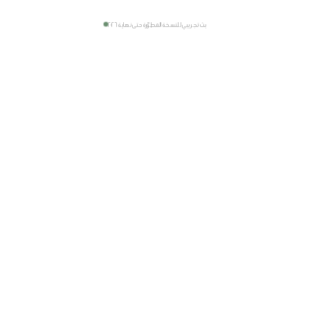
بث تجريبي للنسخة المطوّرة حتى نهاية ٢٠٢٦