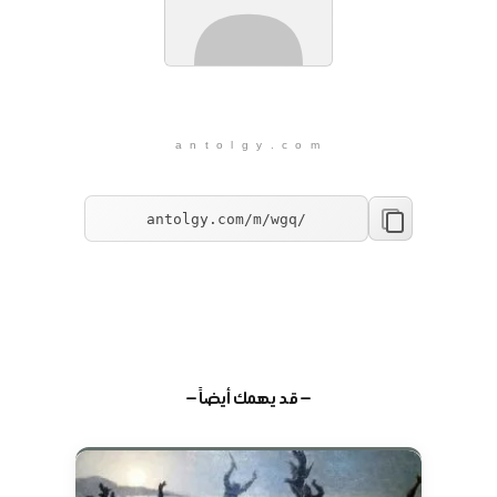
a n t o l g y . c o m
— قد يهمك أيضاً —