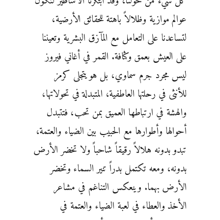
كل شيء من حولنا، وقد ابتكرنا الأساطير لتكون
عوالم موازية وظلالاً باهتة للحقائق الأرضية،
لتساعدنا على التعامل مع المآزق البشرية وتعيننا
على العيش بعمق وكثافة. القمر في أغاني فيروز
ليس مجرد جرم سماوي، بل هو يتجلى كرمز
للأنثى في رحلتها العاطفية، المتبدلة في تحولاتها،
والهشة في ارتباطها العميق بمن تحب، فتتبدل
أحوالها وأطوارها مع الحبيب بين الضياء والعتمة،
تبدو بدونه هلالاً رقيقاً شاحباً ولا تخضر الأرض
بدونه، ومعه تكتمل بدراً تنير السماء وتخضر
الأرض بهما. وينعكس التناغم في مشاعر
الأخذ والعطاء في لعبة الضياء والعتمة في