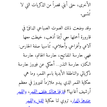
الأخرى، حتى أبني قصراً من الذكريات التي لا
تُنتسى.
وقد وضعت ذلك الصوت الصباحي الدافئ في
قارورة أحملها معي أينما أذهب، خيطت معها
آلامي وأفراحي وأحلامي. تُناسبها صفة الحارس:
فهي حارسة المفاتيح، حارسة الخاتم، حارسة
الكنز، حارسة النذر… أحكي عن فيروز حارسة
ذكرياتي والناطقة الأبدية باسم القمر. وما هي
حكاية القمر الذي يبدو ملازماً لفيروز في معظم
أرشيف أغانيها؟ ف
منزلها هناك خلف القمر
،
والقمر
عندها بالدار
، تروي لنا حكاية
الليل والقمر