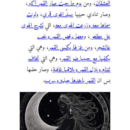
العشقان
، ومن
يوم ما حبت صار القمر أكبر
،
وصار تنادي حبيبها
سيدُ الهوى قمري
،
ولونت
سماها معه وزرعت الهوى معه
، اللي
تشرح الهوى
على مطلعو
،
ومعها يرقص القمر ويلعب
عالشجر
،
ومن غزلها يُكسى القمر
، وهي التي
بكفيها مع حبيبها ضو القمر
، وهي التي
تخاف
لتنام وينزل القمر ويلاقيها غافية
، وصار حلمها
بس ان
القمر ياخدها بعينيه ويهرب
.