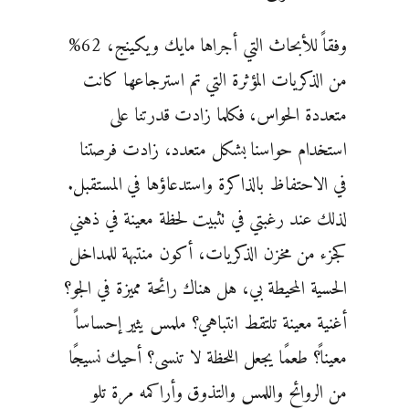
وفقاً للأبحاث التي أجراها مايك ويكينج، 62%
من الذكريات المؤثرة التي تم استرجاعها كانت
متعددة الحواس، فكلما زادت قدرتنا على
استخدام حواسنا بشكل متعدد، زادت فرصتنا
في الاحتفاظ بالذاكرة واستدعاؤها في المستقبل.
لذلك عند رغبتي في تثبيت لحظة معينة في ذهني
كجزء من مخزن الذكريات، أكون منتبهة للمداخل
الحسية المحيطة بي، هل هناك رائحة مميزة في الجو؟
أغنية معينة تلتقط انتباهي؟ ملمس يثير إحساساً
معيناً؟ طعمًا يجعل اللحظة لا تنسى؟ أحيك نسيجًا
من الروائح واللمس والتذوق وأراكمه مرة تلو