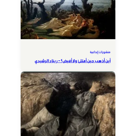
منشورات إبداعية
أين أذهب حين أمتلئ ولا أفيض؟ – ريناد الرشيدي