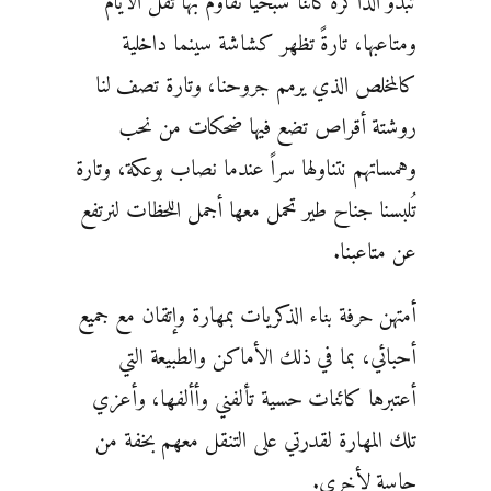
تبدو الذاكرة كائناً شبحياً نقاوم بها ثقل الأيام
ومتاعبها، تارةً تظهر كشاشة سينما داخلية
كالمخلص الذي يرمم جروحنا، وتارة تصف لنا
روشتة أقراص تضع فيها ضحكات من نحب
وهمساتهم نتناولها سراً عندما نصاب بوعكة، وتارة
تُلبسنا جناح طير تحمل معها أجمل اللحظات لنرتفع
عن متاعبنا.
أمتهن حرفة بناء الذكريات بمهارة وإتقان مع جميع
أحبائي، بما في ذلك الأماكن والطبيعة التي
أعتبرها كائنات حسية تألفني وأألفها، وأعزي
تلك المهارة لقدرتي على التنقل معهم بخفة من
حاسة لأخرى.