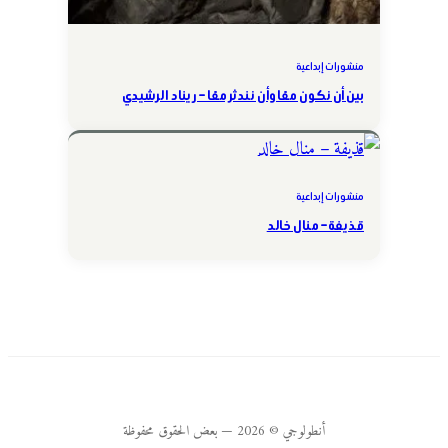
منشورات إبداعية
بين أن نكون معًا وأن نندثر معًا – ريناد الرشيدي
منشورات إبداعية
قذيفة – منال خالد
أنطولوجي © 2026 — بعض الحقوق محفوظة