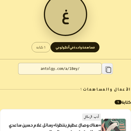
غ
مساهمة واحدة في أنطولوجي
1 كتابة
الأعمال والمساهمات
1
كتابة
1
أدب الرسائل
«هناك وصالٌ عظيمٌ ينتظرنا» رسائل غلام حسين ساعدي